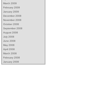
March 2009
February 2009
January 2009
December 2008
November 2008
October 2008
September 2008
August 2008
July 2008
June 2008
May 2008
April 2008
March 2008
February 2008
January 2008