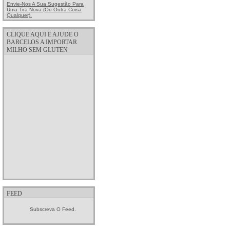
Envie-Nos A Sua Sugestão Para
Uma Tira Nova (ou Outra Coisa
Qualquer).
CLIQUE AQUI E AJUDE O
BARCELOS A IMPORTAR
MILHO SEM GLUTEN
FEED
Subscreva O Feed.