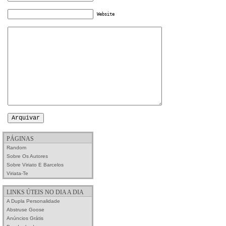
Website
PÁGINAS
Random
Sobre Os Autores
Sobre Viriato E Barcelos
Viriata-Te
LINKS ÚTEIS NO DIA A DIA
A Dupla Personalidade
Abstruse Goose
Anúncios Grátis