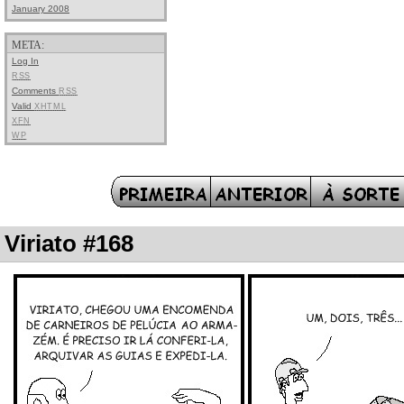
January 2008
META:
Log In
RSS
Comments
RSS
Valid
XHTML
XFN
WP
Viriato #168