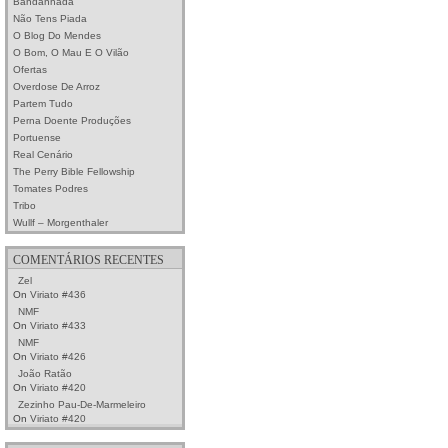
Bandanhada
Não Tens Piada
O Blog Do Mendes
O Bom, O Mau E O Vilão
Ofertas
Overdose De Arroz
Partem Tudo
Perna Doente Produções
Portuense
Real Cenário
The Perry Bible Fellowship
Tomates Podres
Tribo
Wullf – Morgenthaler
COMENTÁRIOS RECENTES
Zel
On
Viriato #436
NMF
On
Viriato #433
NMF
On
Viriato #426
João Ratão
On
Viriato #420
Zezinho Pau-De-Marmeleiro
On
Viriato #420